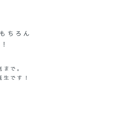
はもちろん
す！
送まで。
誕生です！