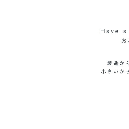
Have
お
製造か
小さいか