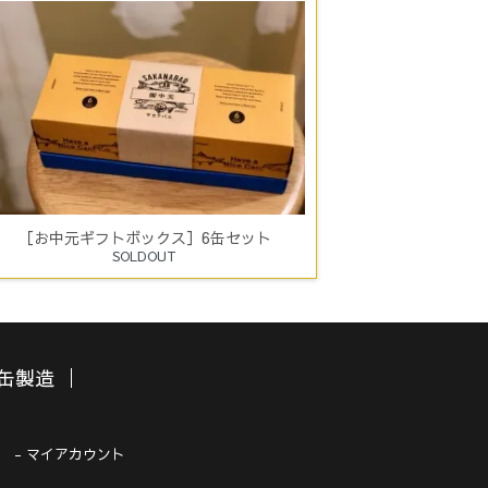
［お中元ギフトボックス］6缶セット
SOLDOUT
缶製造
マイアカウント