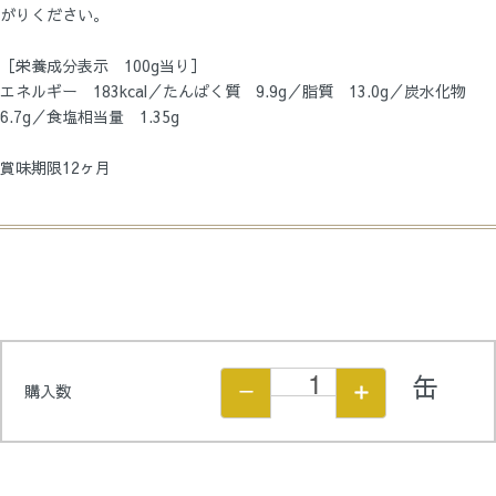
がりください。
［栄養成分表示 100g当り］
エネルギー 183kcal／たんぱく質 9.9g／脂質 13.0g／炭水化物
6.7g／食塩相当量 1.35g
賞味期限12ヶ月
缶
購入数